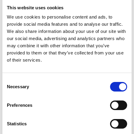
Haz que tu equipo, sienta y participe de forma activa con los
This website uses cookies
valores de la compañía.
We use cookies to personalise content and ads, to
provide social media features and to analyse our traffic.
Todo a tu alcance
We also share information about your use of our site with
Laudefy App, la web y un potente back office para sacarle el
our social media, advertising and analytics partners who
máximo rendimiento al programa.
may combine it with other information that you’ve
provided to them or that they’ve collected from your use
of their services.
Great Place to Work
Fomenta la recomendación de tu organización y conviértete en un
Great place to Work.
Consent
Necessary
Selection
Preferences
SABER MÁS
Statistics
EMPIEZA YA