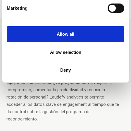
Marketing
Accede a nuevos insights
Allow all
sobre el engagement para
fomentar el desarrollo del
Allow selection
talento
Deny
El 85% de los líderes dicen que el compromiso de su
equipo es una prioridad. ¿Te preguntas cómo mejorar el
compromiso, aumentar la productividad y reducir la
rotación de personal? Laudefy analytics te permite
acceder a los datos clave de engagement al tiempo que te
da control sobre la gestión del programa de
reconocimiento.